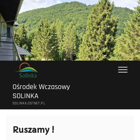
Przejdź
do
treści
Ośrodek Wczasowy
SOLINKA
SOLINKA.OSTNET.PL
Ruszamy !